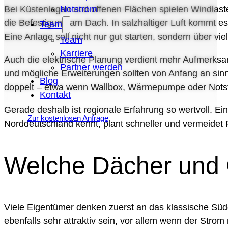
Notstrom
Bei Küstenlagen und offenen Flächen spielen Windlaste
die Befestigung am Dach. In salzhaltiger Luft kommt es
Team
Eine Anlage soll nicht nur gut starten, sondern über vie
Team
Karriere
Auch die elektrische Planung verdient mehr Aufmerksam
Partner werden
und mögliche Erweiterungen sollten von Anfang an sinnv
Blog
doppelt – etwa wenn Wallbox, Wärmepumpe oder Notst
Kontakt
Gerade deshalb ist regionale Erfahrung so wertvoll. E
Zur kostenlosen Anfrage
Norddeutschland kennt, plant schneller und vermeidet 
Welche Dächer und 
Viele Eigentümer denken zuerst an das klassische Südd
ebenfalls sehr attraktiv sein, vor allem wenn der Str