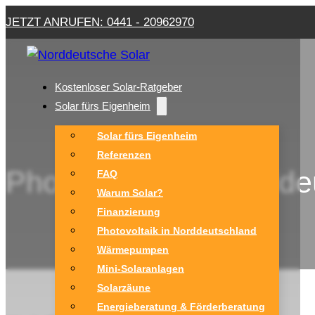
JETZT ANRUFEN: 0441 - 20962970
Kostenloser Solar-Ratgeber
Solar fürs Eigenheim
Solar fürs Eigenheim
Referenzen
Photovoltaik in Nordde
FAQ
Warum Solar?
Finanzierung
Photovoltaik in Norddeutschland
Wärmepumpen
Mini-Solaranlagen
Solarzäune
Energieberatung & Förderberatung