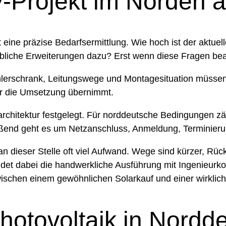
V-Projekt im Norden 
eht eine präzise Bedarfsermittlung. Wie hoch ist der ak
he Erweiterungen dazu? Erst wenn diese Fragen beantwo
hlerschrank, Leitungswege und Montagesituation müssen 
für die Umsetzung übernimmt.
itektur festgelegt. Für norddeutsche Bedingungen zählt
ießend geht es um Netzanschluss, Anmeldung, Terminier
 an dieser Stelle oft viel Aufwand. Wege sind kürzer, Rüc
bindet dabei die handwerkliche Ausführung mit Ingenieu
wischen einem gewöhnlichen Solarkauf und einer wirklich
Photovoltaik in Nordd