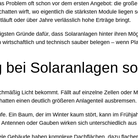
das Problem oft schon vor dem ersten Angebot: die gro
atten wirft, wo eigentlich die stärksten Module liegen 
läuft oder über Jahre verlässlich hohe Erträge bringt.
gsten Gründe dafür, dass Solaranlagen hinter ihren Möglic
sich wirtschaftlich und technisch sauber belegen – wen
bei Solaranlagen so v
chmäßig Licht bekommt. Fällt auf einzelne Zellen oder Mo
chatten einen deutlich größeren Anlagenteil ausbremsen.
ufe. Ein Baum, der im Winter kaum stört, kann im Früh
 Antennen oder Gauben wirken sich unterschiedlich aus
iele Gebäude haben komplexe Dachflächen, dazu flache