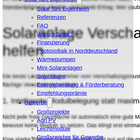
Standardplanung arbeitet, verschenkt Ertrag. Wer saub
Solar fürs Eigenheim
Referenzen
FAQ
Solaranlage Verscha
Warum Solar?
Finanzierung
helfen
Photovoltaik in Norddeutschland
Wärmepumpen
Mini-Solaranlagen
Solarzäune
Die beste Lösung hängt immer vom Verschattungsmuster a
Energieberatung & Förderberatung
flächige Verschattung vorliegt.
Empfehlungsprämie
1. Intelligente Modulbelegung statt maxim
Gewerbe
Großprojekte
Nicht jede freie Dachfläche ist automatisch eine gute Mo
Agri PV
bewusst keine Module zu setzen. Das klingt erst einmal
Leichtmodule
Großspeicher für Gewerbe
Eine starke Planung schaut deshalb nicht nur auf die 