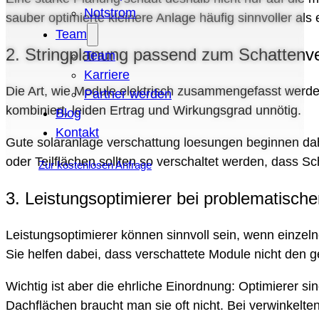
Notstrom
sauber optimierte kleinere Anlage häufig sinnvoller a
Team
2. Stringplanung passend zum Schattenve
Team
Karriere
Die Art, wie Module elektrisch zusammengefasst werde
Partner werden
kombiniert, leiden Ertrag und Wirkungsgrad unnötig.
Blog
Kontakt
Gute solaranlage verschattung loesungen beginnen dah
oder Teilflächen sollten so verschaltet werden, dass Sch
Zur kostenlosen Anfrage
3. Leistungsoptimierer bei problematische
Leistungsoptimierer können sinnvoll sein, wenn einzel
Sie helfen dabei, dass verschattete Module nicht den
Wichtig ist aber die ehrliche Einordnung: Optimierer s
Dachflächen braucht man sie oft nicht. Bei verwinkel