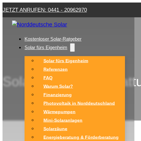
JETZT ANRUFEN: 0441 - 20962970
Kostenloser Solar-Ratgeber
Solar fürs Eigenheim
Solar fürs Eigenheim
Referenzen
Solaranlage Verschat
FAQ
Warum Solar?
Finanzierung
Photovoltaik in Norddeutschland
Wärmepumpen
Mini-Solaranlagen
Solarzäune
Energieberatung & Förderberatung